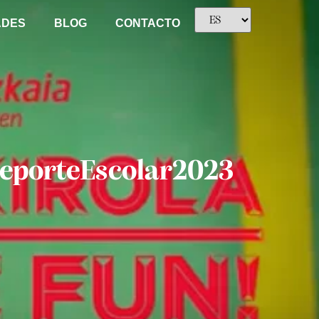
ADES
BLOG
CONTACTO
eporteEscolar2023