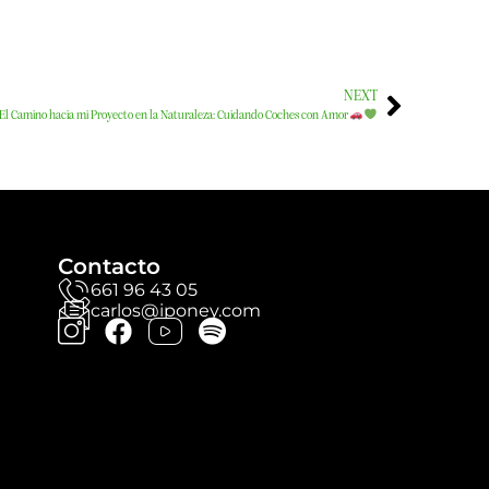
NEXT
El Camino hacia mi Proyecto en la Naturaleza: Cuidando Coches con Amor
Contacto
661 96 43 05
carlos@iponey.com