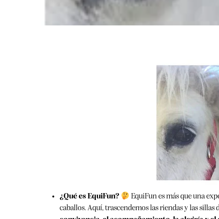
¿Qué es EquiFun?
EquiFun es más que una exper
caballos. Aquí, trascendemos las riendas y las sillas