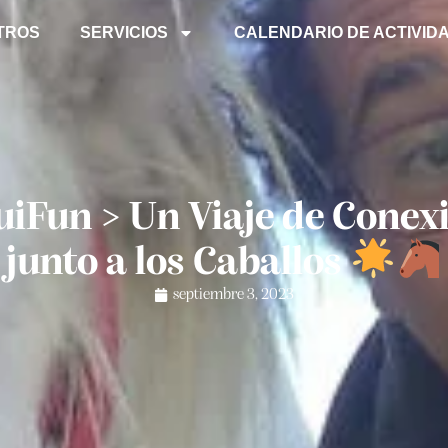
TROS
SERVICIOS
CALENDARIO DE ACTIVID
iFun > Un Viaje de Conex
junto a los Caballos
septiembre 3, 2023